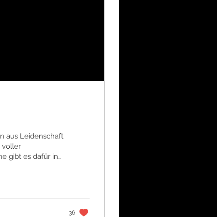
 voller
 gibt es dafür in
i der Ausbildung in
o empfohlen.
 aktuelle
e der wenigen
36