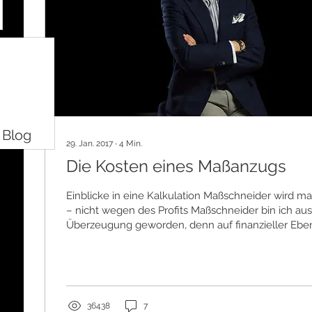
 Blog
29. Jan. 2017
∙
4
Min.
Die Kosten eines Maßanzugs
Einblicke in eine Kalkulation Maßschneider wird man aus Leidenschaft
– nicht wegen des Profits Maßschneider bin ich aus
Überzeugung geworden, denn auf finanzieller Ebene
Deutschland keinerlei Anreiz. Kennzahl gefällig? Be
Deutschland sind im dritten Lehrjahr rund 700 Eur
Danach wartet auch nicht der große Reichtum: Der
Mindestlohn ist der Maßstab – wenn man denn ein
Stellen ergattern kann. Und damit hat es sich. Ein...
36438
7