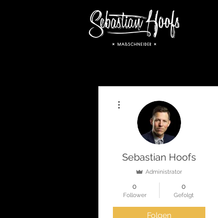
Weitere Optionen
Sebastian Hoofs
Administrator
0
0
Follower
Gefolgt
Folgen